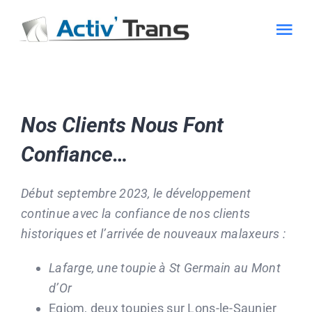
Passer
au
Tog
contenu
Nav
Transport Béton
Nos Clients Nous Font
Transport Benne
Confiance…
Bâché & Matières dangereuses
Début septembre 2023, le développement
continue avec la confiance de nos clients
Actualité
historiques et l’arrivée de nouveaux malaxeurs :
Recrutement
Lafarge, une toupie à St Germain au Mont
d’Or
Eqiom, deux toupies sur Lons-le-Saunier
CONTACT