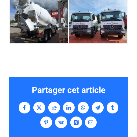
Partager cet article
Facebook
X
Reddit
LinkedIn
WhatsApp
Telegram
Tumblr
Pinterest
Vk
Xing
Email