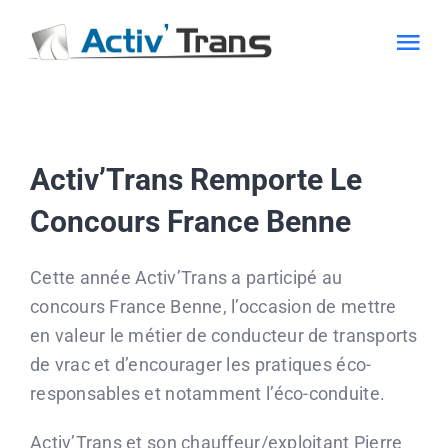
Passer
au
Tog
contenu
Nav
Transport Béton
Activ’Trans Remporte Le
Transport Benne
Concours France Benne
Bâché & Matières dangereuses
Cette année Activ’Trans a participé au
concours France Benne, l’occasion de mettre
Actualité
en valeur le métier de conducteur de transports
de vrac et d’encourager les pratiques éco-
Recrutement
responsables et notamment l’éco-conduite.
Activ’Trans et son chauffeur/exploitant Pierre
CONTACT