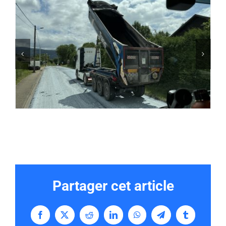
Partager cet article
Facebook
X
Reddit
LinkedIn
WhatsApp
Telegram
Tumblr