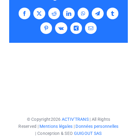
Facebook
X
Reddit
LinkedIn
WhatsApp
Telegram
Tumblr
Pinterest
Vk
Xing
Email
© Copyright2026
ACTIV'TRANS
| All Rights
Reserved |
Mentions légales
|
Données personnelles
| Conception & SEO
GUIGOUT SAS