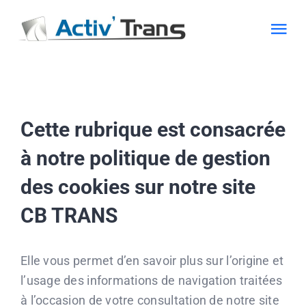
Passer
au
Tog
contenu
Nav
Transport Béton
Cette rubrique est consacrée
Transport Benne
à notre politique de gestion
Bâché & Matières dangereuses
des cookies sur notre site
CB TRANS
Actualité
Recrutement
Elle vous permet d’en savoir plus sur l’origine et
l’usage des informations de navigation traitées
à l’occasion de votre consultation de notre site
CONTACT